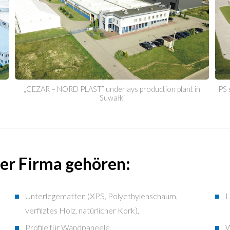
„CEZAR – NORD PLAST” underlays production plant in
PS 
Suwałki
er Firma gehören:
Unterlegematten (XPS, Polyethylenschaum,
L
verfilztes Holz, natürlicher Kork),
Profile für Wandpaneele,
W