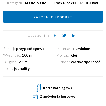
Kategoria:
ALUMINIUM
,
LISTWY PRZYPODŁOGOWE
ZAPYTAJ O PRODUKT
Udostępnij na:
Rodzaj:
przypodłogowa
Materiał:
aluminium
Wysokość:
100 mm
Montaż:
klej
Długość:
2,5 m
Funkcje:
wodoodporność
Kolor:
jednolity
Karta katalogowa
Zamówienia hurtowe