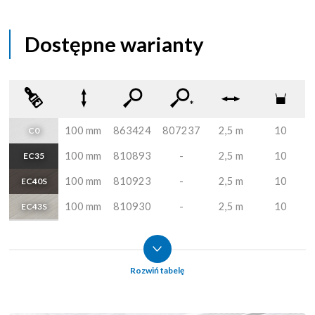
Dostępne warianty
*
100 mm
863424
807237
2,5 m
10
C0
100 mm
810893
-
2,5 m
10
EC35
100 mm
810923
-
2,5 m
10
EC40S
100 mm
810930
-
2,5 m
10
EC43S
100 mm
810961
-
2,5 m
10
RAL9003
100 mm
810954
-
2,5 m
10
RAL7035
Rozwiń tabelę
100 mm
810947
-
2,5 m
10
RAL7021
* Listwa z zaaplikowanym klejem / Плинтус с нанесенным